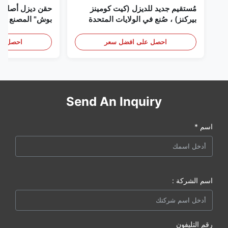
مُستقيم جديد للديزل (كيت كومينز
حقن ديزل أصلي 
بيركنز) ، صُنع في الولايات المتحدة
بوش" المصنع في 
الأمريكية نحن (كات كومينز) ، وكيل
(بيركنز) ، كل شيء جديد
احصل على افضل سعر
احصل عل
Send An Inquiry
اسم *
اسم الشركة :
رقم التليفون