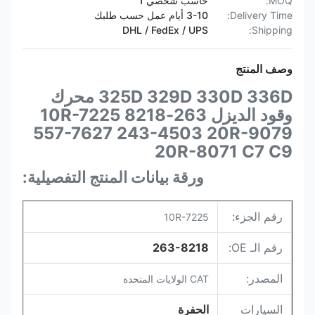
MOQ:
حاسب شخصي 1
Delivery Time:
3-10 أيام عمل حسب طلبك
DHL / FedEx / UPS
Shipping:
وصف المنتج
325D 329D 330D 336D محرك
وقود الديزل 263-8218 10R-7225
557-7627 243-4503 20R-9079
20R-8071 C7 C9
ورقة بيانات المنتج التفصيلية:
رقم الجزء:
10R-7225
رقم الـ OE:
263-8218
المصدر:
CAT الولايات المتحدة
السيارات
الحفرة