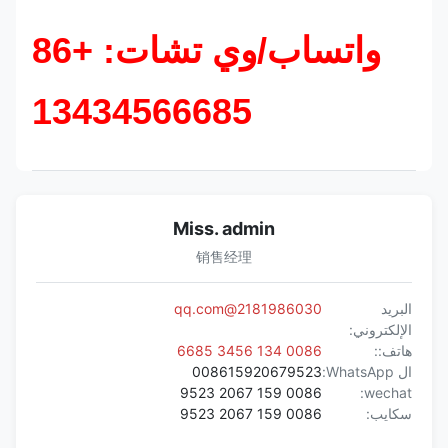
واتساب/وي تشات: +86
13434566685
Miss. admin
销售经理
البريد
2181986030@qq.com
الإلكتروني:
هاتف::
0086 134 3456 6685
ال WhatsApp:
008615920679523
0086 159 2067 9523
wechat:
سكايب:
0086 159 2067 9523