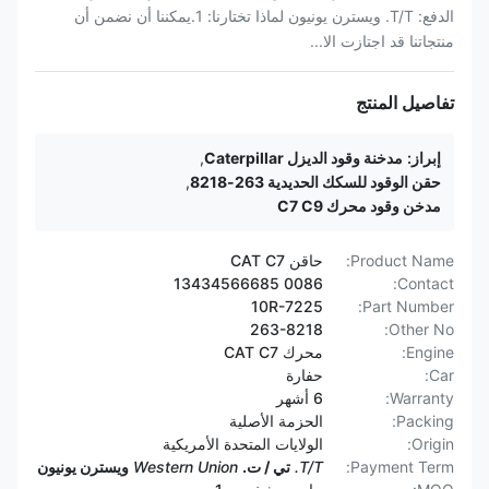
الدفع: T/T. ويسترن يونيون لماذا تختارنا: 1.يمكننا أن نضمن أن
منتجاتنا قد اجتازت الا...
تفاصيل المنتج
إبراز:
مدخنة وقود الديزل Caterpillar
,
حقن الوقود للسكك الحديدية 263-8218
,
مدخن وقود محرك C7 C9
Product Name:
حاقن CAT C7
0086 13434566685
Contact:
10R-7225
Part Number:
263-8218
Other No:
Engine:
محرك CAT C7
Car:
حفارة
Warranty:
6 أشهر
Packing:
الحزمة الأصلية
Origin:
الولايات المتحدة الأمريكية
Payment Term:
T/T.
تي / ت.
Western Union
ويسترن يونيون