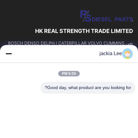
HK REAL STRENGTH TRADE LIMITED
نحن BOSCH DENSO DELPH I CATERPILLAR VOLVO CUMMINS
TOYOTA ISUZU Company تاجر。 رقم whatsapp: 0086159 2067
jackia Lee
9523.
روابط سريعة
6:55 PM
المنزل
المنتجات
حولنا
جولة في المصنع
Good day, what product are you looking for?
مراقبة الجودة
اتصل بنا
اطلب اقتباس
أخبار
القضايا
اتصل بنا
86-134-3456-6685