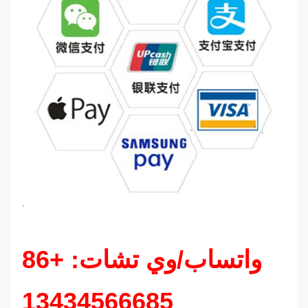
`
واتساب/وي تشات: +86
13434566685