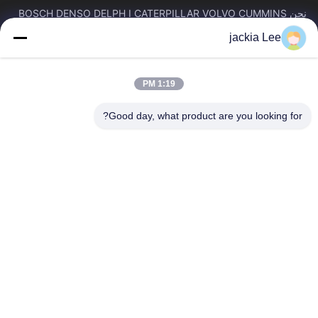
نحن BOSCH DENSO DELPH I CATERPILLAR VOLVO CUMMINS
TOYOTA ISUZU Company تاجر。 رقم whatsapp: 0086159 2067
jackia Lee
9523.
روابط سريعة
1:19 PM
المنزل
المنتجات
حولنا
جولة في المصنع
Good day, what product are you looking for?
مراقبة الجودة
اتصل بنا
اطلب اقتباس
أخبار
القضايا
اتصل بنا
86-134-3456-6685
86-159-2067-9523
2181986030@qq.com