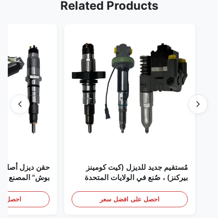
Related Products
مُستقيم جديد للديزل (كيت كومينز
حقن ديزل أصلي 
بيركنز) ، صُنع في الولايات المتحدة
بوش" المصنع في 
الأمريكية نحن (كات كومينز) ، وكيل
(بيركنز) ، كل شيء جديد
احصل على افضل سعر
احصل عل