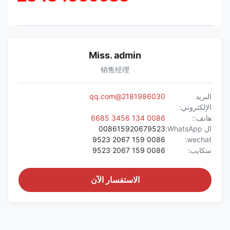
Miss. admin
销售经理
البريد
2181986030@qq.com
الإلكتروني:
هاتف::
0086 134 3456 6685
ال WhatsApp:
008615920679523
0086 159 2067 9523
wechat:
سكايب:
0086 159 2067 9523
الاستفسار الآن