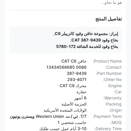
هو ما نحاو...
تفاصيل المنتج
إبراز:
مجموعة حاقن وقود كاتربيلر C9
,
بخاخ وقود CAT 387-9439
,
بخاخ وقود للخدمة الشاقة 172-5780
Product Name:
حاقن CAT C9
0086 13434566685
Contact:
387-9439
Part Number:
293-4071
Other No:
Engine:
محرك CAT C9
Car:
حفارة
Warranty:
6 أشهر
Packing:
الحزمة الأصلية
Origin:
الولايات المتحدة الأمريكية
Payment Term:
T/T.
تي / ت.
Western Union
ويسترن يونيون
MOQ:
حاسب شخصي 1
Delivery Time:
3-10 أيام عمل حسب طلبك