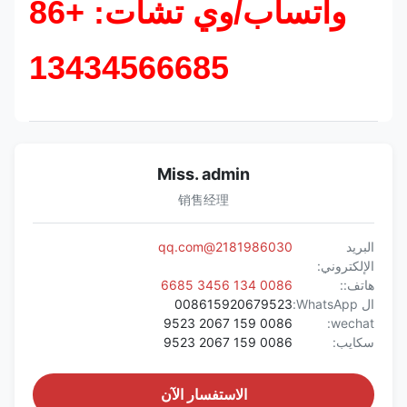
واتساب/وي تشات: +86
13434566685
Miss. admin
销售经理
البريد
2181986030@qq.com
الإلكتروني:
هاتف::
0086 134 3456 6685
ال WhatsApp:
008615920679523
0086 159 2067 9523
wechat:
سكايب:
0086 159 2067 9523
الاستفسار الآن