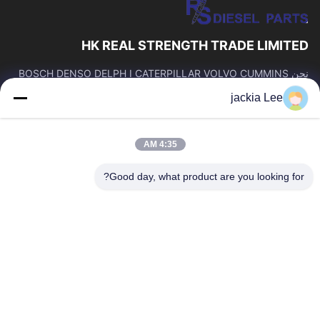
HK REAL STRENGTH TRADE LIMITED
نحن BOSCH DENSO DELPH I CATERPILLAR VOLVO CUMMINS
TOYOTA ISUZU Company تاجر。 رقم whatsapp: 0086159 2067
jackia Lee
9523.
روابط سريعة
4:35 AM
المنزل
المنتجات
حولنا
جولة في المصنع
Good day, what product are you looking for?
مراقبة الجودة
اتصل بنا
اطلب اقتباس
أخبار
القضايا
اتصل بنا
86-134-3456-6685
86-159-2067-9523