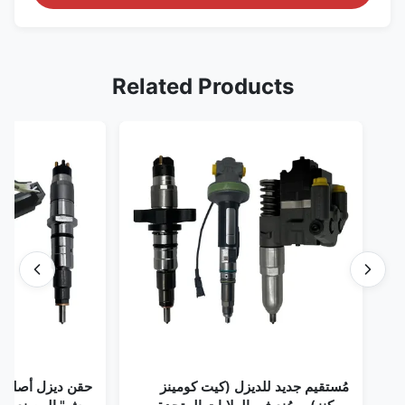
Related Products
مُستقيم جديد للديزل (كيت كومينز
حقن ديزل أصلي 