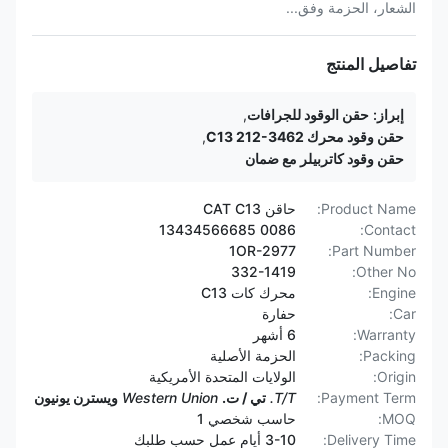
الشعار، الحزمة وفق...
تفاصيل المنتج
إبراز:
حقن الوقود للجرافات
,
حقن وقود محرك C13 212-3462
,
حقن وقود كاتربيلر مع ضمان
Product Name:
حاقن CAT C13
0086 13434566685
Contact:
1OR-2977
Part Number:
332-1419
Other No:
Engine:
محرك كات C13
Car:
حفارة
Warranty:
6 أشهر
Packing:
الحزمة الأصلية
Origin:
الولايات المتحدة الأمريكية
Payment Term:
T/T.
تي / ت.
Western Union
ويسترن يونيون
MOQ:
حاسب شخصي 1
Delivery Time:
3-10 أيام عمل حسب طلبك