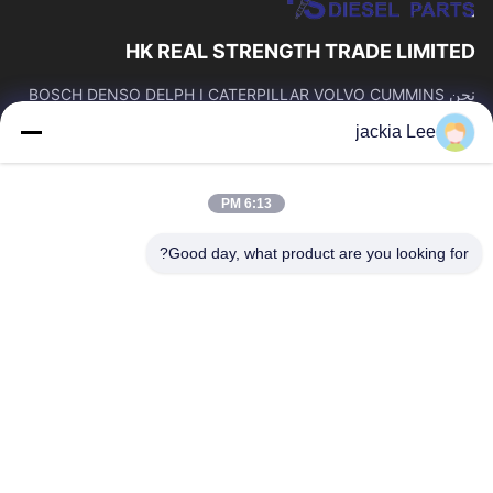
HK REAL STRENGTH TRADE LIMITED
نحن BOSCH DENSO DELPH I CATERPILLAR VOLVO CUMMINS
TOYOTA ISUZU Company تاجر。 رقم whatsapp: 0086159 2067
jackia Lee
9523.
روابط سريعة
6:13 PM
المنزل
المنتجات
حولنا
جولة في المصنع
Good day, what product are you looking for?
مراقبة الجودة
اتصل بنا
اطلب اقتباس
أخبار
القضايا
اتصل بنا
86-134-3456-6685
86-159-2067-9523
2181986030@qq.com