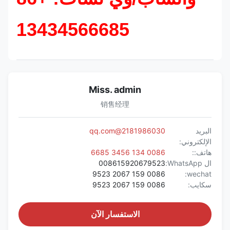
13434566685
Miss. admin
销售经理
البريد
2181986030@qq.com
الإلكتروني:
هاتف::
0086 134 3456 6685
ال WhatsApp:
008615920679523
0086 159 2067 9523
wechat:
سكايب:
0086 159 2067 9523
الاستفسار الآن