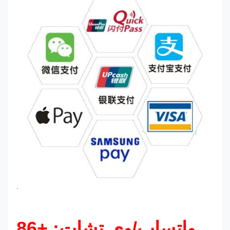
`
واتساب/وي تشات: +86