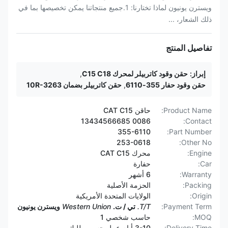
ويسترن يونيون لماذا تختارنا: 1.جميع منتجاتنا يمكن تخصيصها بما في
ذلك الشعار، ...
تفاصيل المنتج
إبراز:
حقن وقود كاتربيلر لمحرك C15 C18
,
حقن وقود حفار 355-6110
,
حقن كاتربيلر بضمان 10R-3263
Product Name:
حاقن CAT C15
0086 13434566685
Contact:
355-6110
Part Number:
253-0618
Other No:
Engine:
محرك CAT C15
Car:
حفارة
Warranty:
6 أشهر
Packing:
الحزمة الأصلية
Origin:
الولايات المتحدة الأمريكية
Payment Term:
T/T.
تي / ت.
Western Union
ويسترن يونيون
MOQ:
حاسب شخصي 1
Delivery Time:
3-10 أيام عمل حسب طلبك