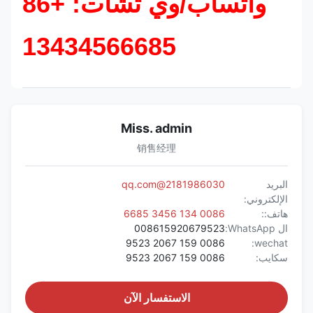
واتساب/وي تشات: +86
13434566685
Miss. admin
销售经理
البريد
2181986030@qq.com
الإلكتروني:
هاتف::
0086 134 3456 6685
ال WhatsApp:
008615920679523
0086 159 2067 9523
wechat:
سكايب:
0086 159 2067 9523
الاستفسار الآن