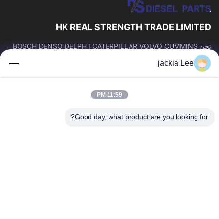
HK REAL STRENGTH TRADE LIMITED
نحن BOSCH DENSO DELPH I CATERPILLAR VOLVO CUMMINS
TOYOTA ISUZU Company تاجر。 رقم whatsapp: 0086159 2067
jackia Lee
9523.
روابط سريعة
11:59 PM
المنزل
المنتجات
حولنا
جولة في المصنع
Good day, what product are you looking for?
مراقبة الجودة
اتصل بنا
اطلب اقتباس
أخبار
القضايا
اتصل بنا
86-134-3456-6685
86-159-2067-9523