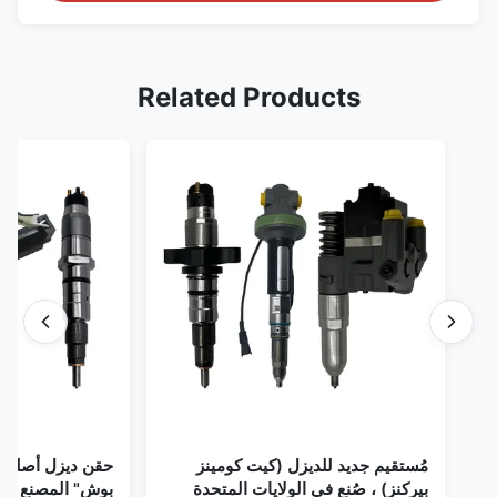
Related Products
مُستقيم جديد للديزل (كيت كومينز
حقن ديزل أصلي 
بيركنز) ، صُنع في الولايات المتحدة
بوش" المصنع في 