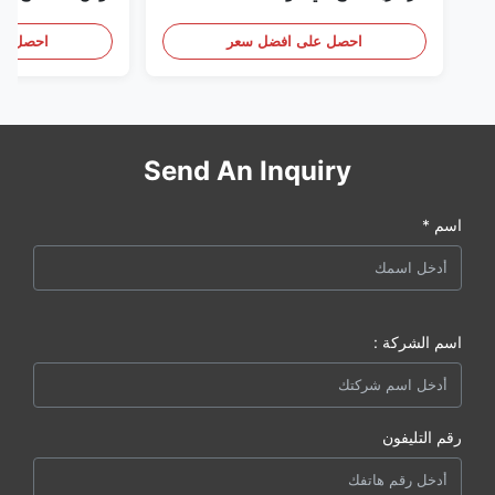
الأمريكية نحن (كات كومينز) ، وكيل
(بيركنز) ، كل شيء جديد
احصل على افضل سعر
احصل عل
Send An Inquiry
اسم *
اسم الشركة :
رقم التليفون