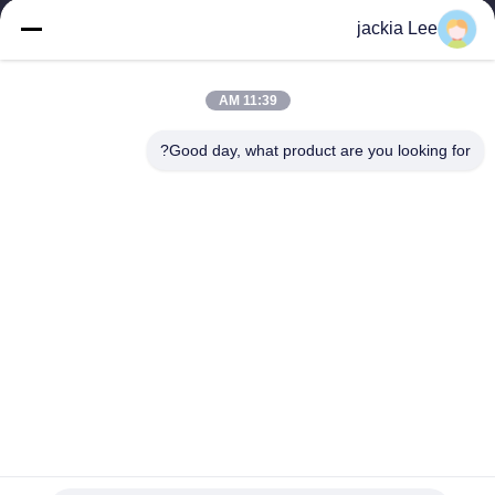
TOYOTA ISUZU Company تاجر。 رقم whatsapp: 0086159 2067
jackia Lee
9523.
روابط سريعة
11:39 AM
المنزل
المنتجات
حولنا
جولة في المصنع
Good day, what product are you looking for?
مراقبة الجودة
اتصل بنا
اطلب اقتباس
أخبار
القضايا
اتصل بنا
86-134-3456-6685
86-159-2067-9523
2181986030@qq.com
حقوق الطبع والنشر © 2023-2026 HK REAL STRENGTH TRADE LIMITED. .