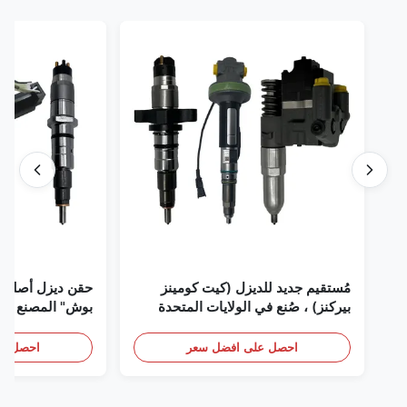
مُستقيم جديد للديزل (كيت كومينز
حقن ديزل أصلي 
بيركنز) ، صُنع في الولايات المتحدة
بوش" المصنع في 
الأمريكية نحن (كات كومينز) ، وكيل
(بيركنز) ، كل شيء جديد
احصل على افضل سعر
احصل عل