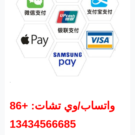
`
واتساب/وي تشات: +86
13434566685