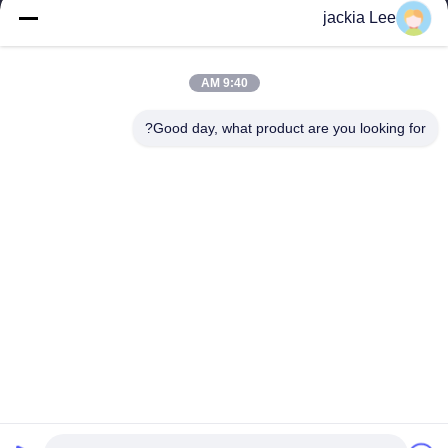
TOYOTA ISUZU Company تاجر。 رقم whatsapp: 0086159 2067
jackia Lee
9523.
روابط سريعة
9:40 AM
المنزل
المنتجات
حولنا
جولة في المصنع
Good day, what product are you looking for?
مراقبة الجودة
اتصل بنا
اطلب اقتباس
أخبار
القضايا
اتصل بنا
86-134-3456-6685
86-159-2067-9523
2181986030@qq.com
حقوق الطبع والنشر © 2023-2026 HK REAL STRENGTH TRADE LIMITED. .
كل الحق محجوز