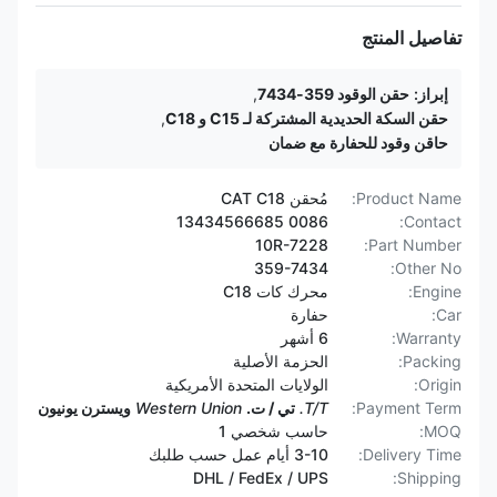
تفاصيل المنتج
إبراز:
حقن الوقود 359-7434
,
حقن السكة الحديدية المشتركة لـ C15 و C18
,
حاقن وقود للحفارة مع ضمان
Product Name:
مُحقن CAT C18
0086 13434566685
Contact:
10R-7228
Part Number:
359-7434
Other No:
Engine:
محرك كات C18
Car:
حفارة
Warranty:
6 أشهر
Packing:
الحزمة الأصلية
Origin:
الولايات المتحدة الأمريكية
Payment Term:
T/T.
تي / ت.
Western Union
ويسترن يونيون
MOQ:
حاسب شخصي 1
Delivery Time:
3-10 أيام عمل حسب طلبك
DHL / FedEx / UPS
Shipping: