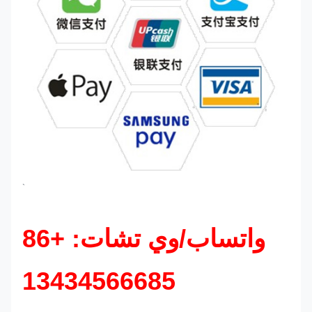
`
واتساب/وي تشات: +86
13434566685