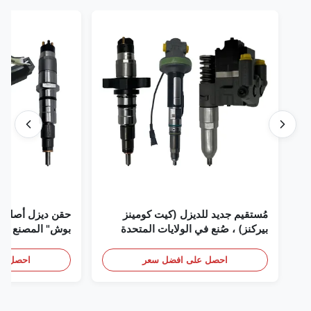
مُستقيم جديد للديزل (كيت كومينز
حقن ديزل أصلي 
بيركنز) ، صُنع في الولايات المتحدة
بوش" المصنع في 
الأمريكية نحن (كات كومينز) ، وكيل
(بيركنز) ، كل شيء جديد
احصل على افضل سعر
احصل عل