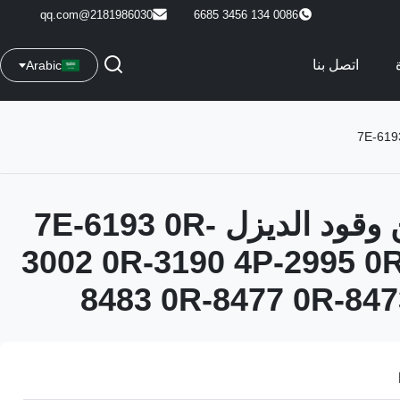
2181986030@qq.com
0086 134 3456 6685
اتصل بنا
Arabic
فوهات حقن وقود الديزل 7E-6193 0R-
3002 0R-3190 4P-2995 0
8483 0R-8477 0R-847