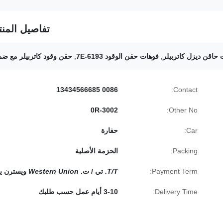
تفاصيل المنت
حاقن ديزل كاتربيلر
,
فوهات حقن الوقود 7E-6193
,
حقن وقود كاتربيلر مع ضم
0086 13434566685
Contact:
0R-3002
Other No:
Car:
حفارة
Packing:
الحزمة الأصلية
Payment Term:
T/T.
تي / ت.
Western Union
ويسترن يو
Delivery Time:
3-10 أيام عمل حسب طلبك