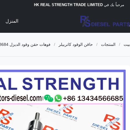
مرحباً بك في
HK REAL STRENGTH TRADE LIMITED
المنزل
بيت
/
المنتجات
/
حاقن الوقود كاتربيلر
/
فوهات حقن وقود الديزل 7E-6193 0R-3002 0R-3190 4P-2995 0R-8682 0R-8483 0R-8477 0R-8473 0R-8684