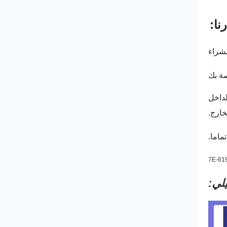
نا:
لداخل
خارج.
لي: