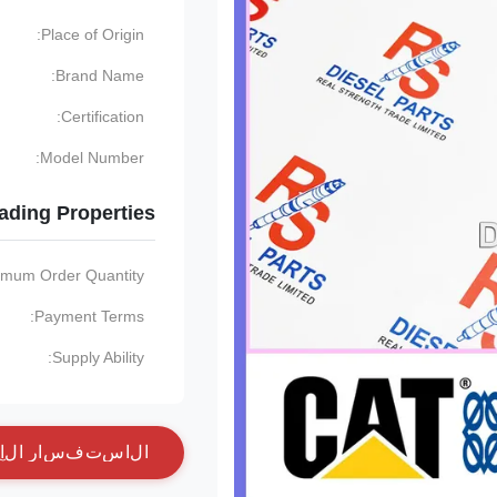
Place of Origin:
Brand Name:
Certification:
Model Number:
ading Properties
imum Order Quantity:
Payment Terms:
Supply Ability:
ا
ل
ا
س
ت
ف
س
ا
ر
ا
ل
آ