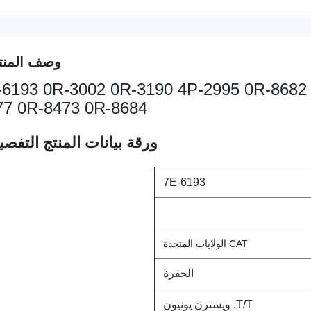
وصف المنت
ديزل 6193 0R-3002 0R-3190 4P-2995 0R-8682 0R-8483 0R
77 0R-8473 0R-8684
ورقة بيانات المنتج التفصيل
7E-6193
CAT الولايات المتحدة
الحفرة
T/T. ويسترن يونيون