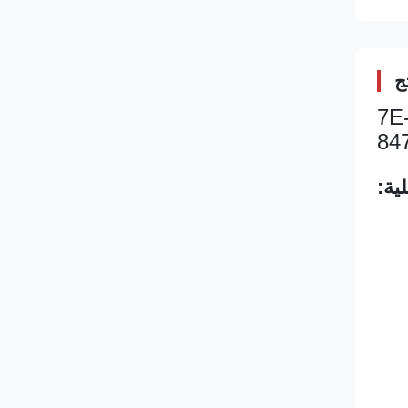
ج
7E--
84
ية: