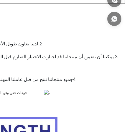
لدينا تعاون طويل الأجل مع DHL، UPS، FEDEX في سعر أقل لتوفير تك
2.
3.يمكننا أن نضمن أن منتجاتنا قد اجتازت الاختبار الصارم قبل 
4جميع منتجاتنا تنتج من قبل عاملنا المهني ولدينا فريق التجارة الخارجية عالية الكفاءة، يمكنك أن تصدق خدماتنا تماما.
.