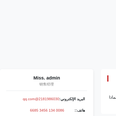
Miss. admin
销售经理
 T/T. ويسترن يونيون لماذا
البريد الإلكتروني:
2181986030@qq.com
هاتف::
0086 134 3456 6685