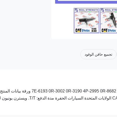
تجميع حاقن الوقود
فوهات حقن وقود الديزل 7E-6193 0R-3002 0R-3190 4P-2995 0R-8682 0R-8483 0R-8477 0R-8473 0R-8684 ورقة بيانات المنتج
التفصيلية: رقم الجزء: 7E-6193 رقم الـ OE: 0R-3002 المصدر: CAT الولايات المتحدة السيارات الحفرة مدة الدفع: