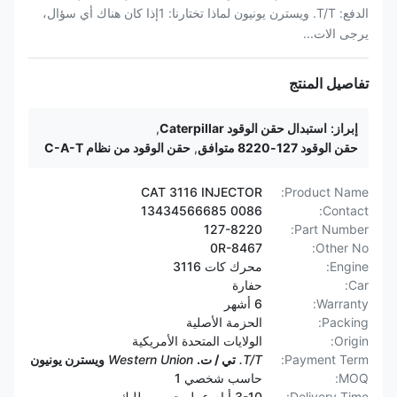
الدفع: T/T. ويسترن يونيون لماذا تختارنا: 1إذا كان هناك أي سؤال،
يرجى الات...
تفاصيل المنتج
إبراز:
استبدال حقن الوقود Caterpillar
,
حقن الوقود 127-8220 متوافق
,
حقن الوقود من نظام C-A-T
CAT 3116 INJECTOR
Product Name:
0086 13434566685
Contact:
127-8220
Part Number:
0R-8467
Other No:
Engine:
محرك كات 3116
Car:
حفارة
Warranty:
6 أشهر
Packing:
الحزمة الأصلية
Origin:
الولايات المتحدة الأمريكية
Payment Term:
T/T.
تي / ت.
Western Union
ويسترن يونيون
MOQ:
حاسب شخصي 1
Delivery Time:
3-10 أيام عمل حسب طلبك