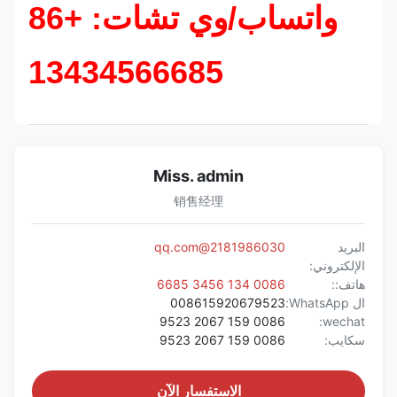
واتساب/وي تشات: +86
13434566685
Miss. admin
销售经理
البريد
2181986030@qq.com
الإلكتروني:
هاتف::
0086 134 3456 6685
ال WhatsApp:
008615920679523
0086 159 2067 9523
wechat:
سكايب:
0086 159 2067 9523
الاستفسار الآن