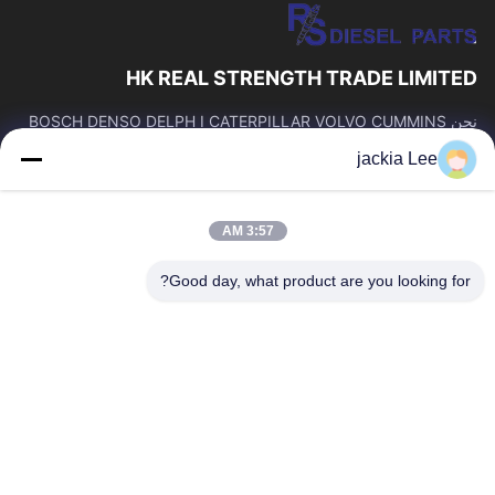
HK REAL STRENGTH TRADE LIMITED
نحن BOSCH DENSO DELPH I CATERPILLAR VOLVO CUMMINS
TOYOTA ISUZU Company تاجر。 رقم whatsapp: 0086159 2067
jackia Lee
9523.
روابط سريعة
3:57 AM
المنزل
المنتجات
حولنا
جولة في المصنع
Good day, what product are you looking for?
مراقبة الجودة
اتصل بنا
اطلب اقتباس
أخبار
القضايا
اتصل بنا
86-134-3456-6685
86-159-2067-9523