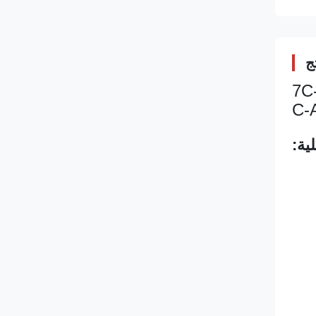
ج
7C-
ية: