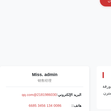
ن
Miss. admin
销售经理
لديزل 7C-9578 9Y-4544 0R-3883 7C-9577 7E-8836 7E-3382 9Y-1785 0R-0906 7C-4173 6I-3075 لـ C-A-T 3512A ورقة
المصدر: CAT الولايات المتحدة السيارات الحفرة مدة الدفع: T/T. ويسترن
البريد الإلكتروني:
2181986030@qq.com
هاتف::
0086 134 3456 6685