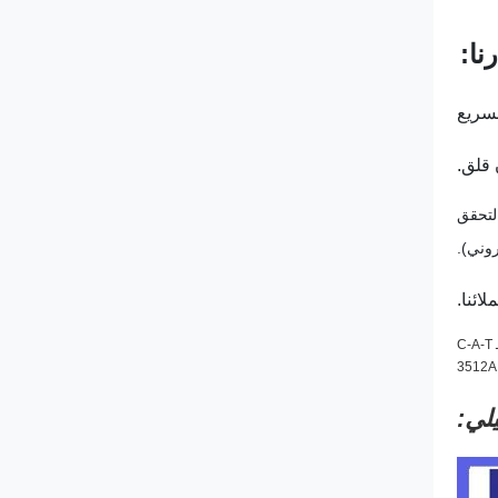
نا:
 قلق.
 T/T، Western Union، Paypal، Alibaba. (عرض الدفع عبر الإنترنت من Alibaba T/T، VISA، MasterCard، التحقق
روني).
لي: