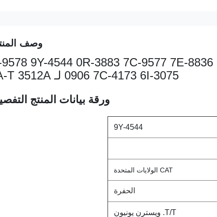
وصف المنت
-9578 9Y-4544 0R-3883 7C-9577 7E-8836 7E-3382 9
0906 7C-4173 6I-3075 لـ C-A-T 3512A
ورقة بيانات المنتج التفصيل
9Y-4544
CAT الولايات المتحدة
الحفرة
T/T. ويسترن يونيون