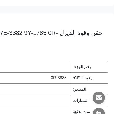
حقن وقود الديزل Y-1785 0R
رقم الجزء:
0R-3883
رقم الـ OE:
المصدر:
السيارات
مدة الدفع: