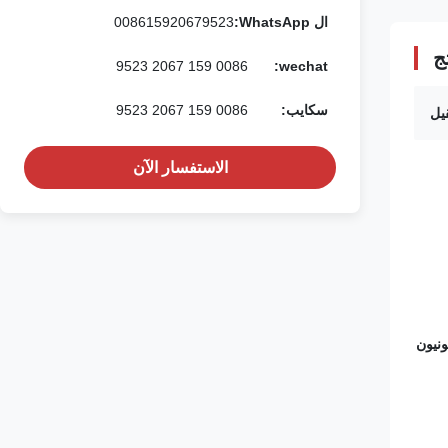
ال WhatsApp:
008615920679523
ج
0086 159 2067 9523
wechat:
سكايب:
0086 159 2067 9523
يل
الاستفسار الآن
نيون