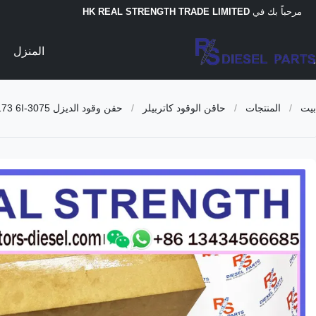
مرحباً بك في
HK REAL STRENGTH TRADE LIMITED
المنزل
بيت
/
المنتجات
/
حاقن الوقود كاتربيلر
/
حقن وقود الديزل 7C-9578 9Y-4544 0R-3883 7C-9577 7E-8836 7E-3382 9Y-1785 0R-0906 7C-4173 6I-3075 لـ C-A-T 3512A