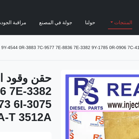
المنتجات
حولنا
جولة في المصنع
مراقبة الجودة
6 7E-3382
A-T 3512A