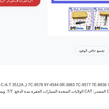
ا
ل
ا
س
ت
ف
س
ا
ر
ا
ل
آ
تجميع حاقن الوقود
حقن وقود ا
بيانات المنتج التفصيلية: رقم الجزء: 9Y-4544 رقم الـ OE: 0R-3883 