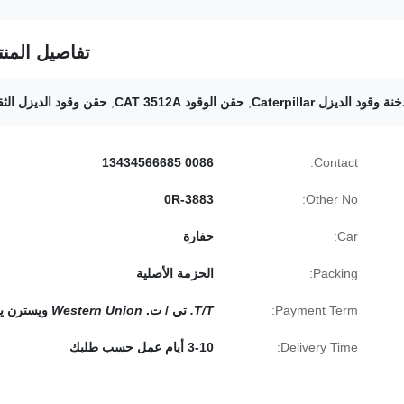
تفاصيل المنت
ة وقود الديزل Caterpillar
,
حقن الوقود CAT 3512A
,
حقن وقود الديزل الثق
0086 13434566685
Contact:
0R-3883
Other No:
Car:
حفارة
Packing:
الحزمة الأصلية
Payment Term:
T/T.
تي / ت.
Western Union
ويسترن يو
Delivery Time:
3-10 أيام عمل حسب طلبك