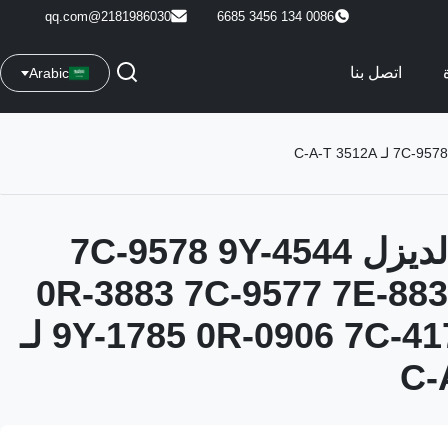
2181986030@qq.com
0086 134 3456 6685
اتصل بنا
Arabic
حقن وقود الديزل 7C-9578 9Y-4544
0R-3883 7C-9577 7E-883
9Y-1785 0R-0906 7C-4173 6I-3075 لـ
C-