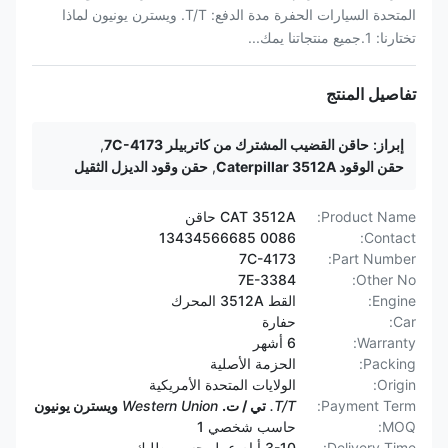
المتحدة السيارات الحفرة مدة الدفع: T/T. ويسترن يونيون لماذا
تختارنا: 1.جميع منتجاتنا يمك...
تفاصيل المنتج
إبراز:
حاقن القضيب المشترك من كاتربيلر 7C-4173
,
حقن الوقود Caterpillar 3512A
,
حقن وقود الديزل الثقيل
Product Name:
CAT 3512A حاقن
0086 13434566685
Contact:
7C-4173
Part Number:
7E-3384
Other No:
Engine:
القط 3512A المحرك
Car:
حفارة
Warranty:
6 أشهر
Packing:
الحزمة الأصلية
Origin:
الولايات المتحدة الأمريكية
Payment Term:
T/T.
تي / ت.
Western Union
ويسترن يونيون
MOQ:
حاسب شخصي 1
Delivery Time:
3-10 أيام عمل حسب طلبك