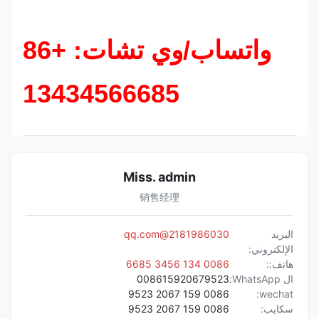
واتساب/وي تشات: +86
13434566685
Miss. admin
销售经理
البريد
2181986030@qq.com
الإلكتروني:
هاتف::
0086 134 3456 6685
ال WhatsApp:
008615920679523
0086 159 2067 9523
wechat:
سكايب:
0086 159 2067 9523