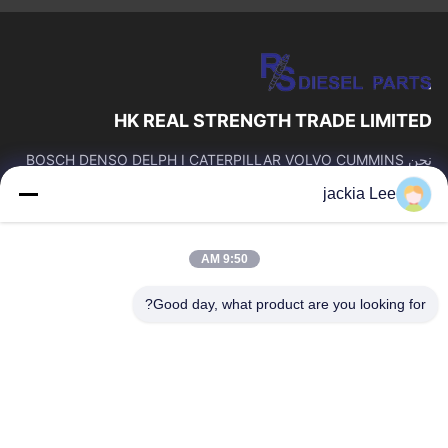
HK REAL STRENGTH TRADE LIMITED
نحن BOSCH DENSO DELPH I CATERPILLAR VOLVO CUMMINS
TOYOTA ISUZU Company تاجر。 رقم whatsapp: 0086159 2067
jackia Lee
9523.
روابط سريعة
9:50 AM
المنزل
المنتجات
حولنا
جولة في المصنع
Good day, what product are you looking for?
مراقبة الجودة
اتصل بنا
اطلب اقتباس
أخبار
القضايا
اتصل بنا