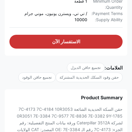
Minimum Order
1 قطعة
Quantity:
Payment Terms:
/ تي تي، ويسترن يونيون، موني جرام
10000
Supply Ability:
الاستفسار الآن
العلامات:
تجميع حاقن الديزل
حقن وقود السكك الحديدية المشتركة
تجميع حاقن الوقود
Product Summary
حقن السكة الحديدية الشائعة 7C-4173 7C-4184 10R3053
0R3051 7E-3384 7C-9577 7E-8836 7E-3382 9Y-1785
لشركة Caterpillar 3512A ورقة بيانات المنتج التفصيلية: رقم
الجزء: 7C-4173 رقم الـ OE: 7E-3384 المصدر: CAT الولايات