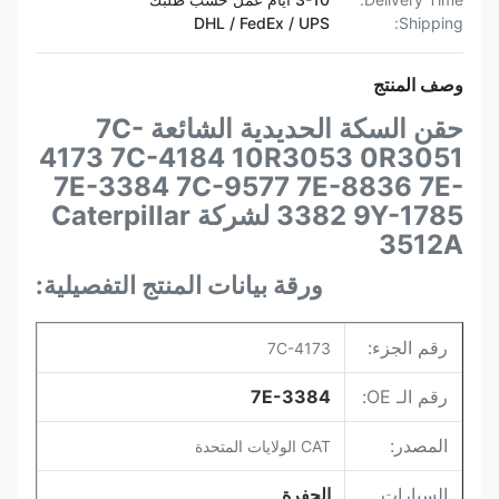
DHL / FedEx / UPS
Shipping:
وصف المنتج
حقن السكة الحديدية الشائعة 7C-
4173 7C-4184 10R3053 0R3051
7E-3384 7C-9577 7E-8836 7E-
3382 9Y-1785 لشركة Caterpillar
3512A
ورقة بيانات المنتج التفصيلية:
رقم الجزء:
7C-4173
رقم الـ OE:
7E-3384
المصدر:
CAT الولايات المتحدة
السيارات
الحفرة