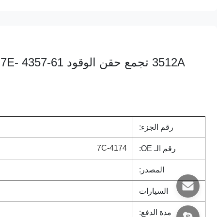
3512A 
رقم الجزء:
7C-4174
رقم الـ OE:
المصدر:
السيارات
مدة الدفع: