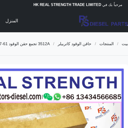
مرحباً بك في
HK REAL STRENGTH TRADE LIMITED
المنزل
بيت
/
المنتجات
/
حاقن الوقود كاتربيلر
/
3512A تجمع حقن الوقود 61-4357 7C-2239 7C-4174 7E-3384 7C-9577 7E-8836 7E-3382 7C-9576 0R-1759 لشركة Caterpillar