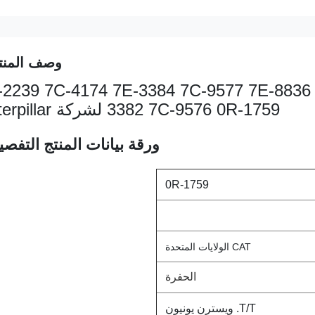
وصف المنت
تجمع حقن الوقود 61-4357 2239 7C-4174 7E-3384 7C-9577 7E-8836 7E
3382 7C-9576 0R-1759 لشركة Caterpillar
ورقة بيانات المنتج التفصيل
0R-1759
CAT الولايات المتحدة
الحفرة
T/T. ويسترن يونيون