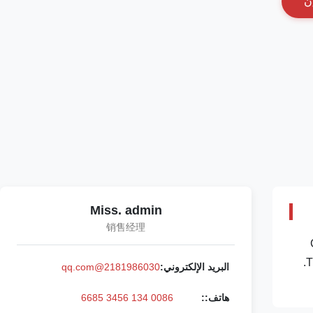
ن
Miss. admin
销售经理
Caterp
ورقة بيانات المنتج التفصيلية: رقم الجزء: 0R-1759 رقم الـ OE: 7C-4174 المصدر: CAT الولايات المتحدة السيارات الحفرة مدة الدفع: T/T.
البريد الإلكتروني:
2181986030@qq.com
هاتف::
0086 134 3456 6685