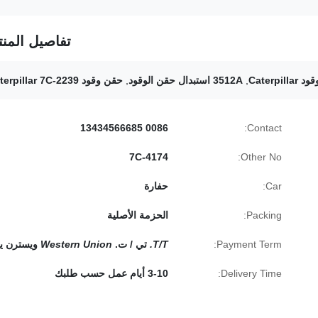
تفاصيل المنت
Caterp
,
3512A استبدال حقن الوقود
,
حقن وقود Caterpillar 7C-2239
0086 13434566685
Contact:
7C-4174
Other No:
Car:
حفارة
Packing:
الحزمة الأصلية
Payment Term:
T/T.
تي / ت.
Western Union
ويسترن يو
Delivery Time:
3-10 أيام عمل حسب طلبك