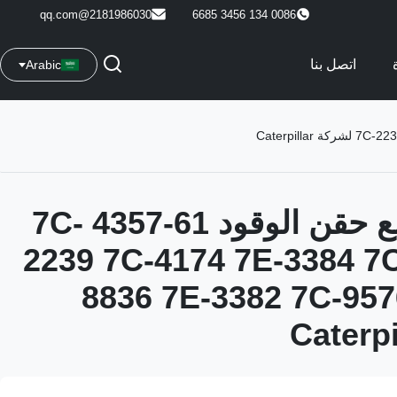
2181986030@qq.com
0086 134 3456 6685
اتصل بنا
Arabic
3512A تجمع حقن الوقود 61-4357 7C-
2239 7C-4174 7E-3384 7
8836 7E-3382 7C-957