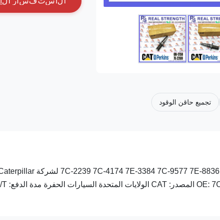
ا
ل
ا
س
ت
ف
س
ا
ر
ا
ل
آ
تجميع حاقن الوقود
3512A تجمع حقن الوقود 61-4357 7C-2239 7C-4174 7E-3384 7C-9577 7E-8836 7E-3382 7C-9576 0R-1759 لشركة illar