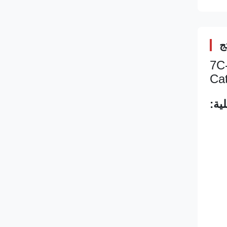
ج
7C--
ية: