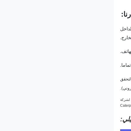
نا:
لداخل
خارج.
هاتف.
 T/T، Western Union، Paypal، Alibaba. (عرض الدفع عبر الإنترنت من Alibaba T/T، VISA، MasterCard، التحقق
روني).
لي: