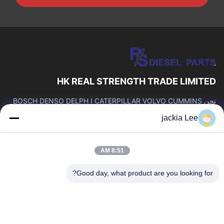
HK REAL STRENGTH TRADE LIMITED
نحن BOSCH DENSO DELPH I CATERPILLAR VOLVO CUMMINS
TOYOTA ISUZU Company تاجر。 رقم whatsapp: 0086159 2067
jackia Lee
9523.
روابط سريعة
8:51 AM
المنزل
المنتجات
حولنا
جولة في المصنع
Good day, what product are you looking for?
مراقبة الجودة
اتصل بنا
اطلب اقتباس
أخبار
القضايا