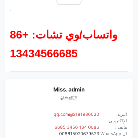
`
واتساب/وي تشات: +86
13434566685
Miss. admin
销售经理
البريد
2181986030@qq.com
الإلكتروني:
هاتف::
0086 134 3456 6685
ال WhatsApp:
008615920679523