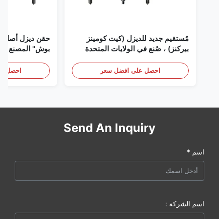
مُستقيم جديد للديزل (كيت كومينز
حقن ديزل أصلي 
بيركنز) ، صُنع في الولايات المتحدة
بوش" المصنع في 
الأمريكية نحن (كات كومينز) ، وكيل
(بيركنز) ، كل شيء جديد
احصل على افضل سعر
احصل عل
Send An Inquiry
اسم *
اسم الشركة :