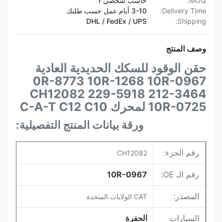
MOQ:
حاسب شخصي 1
Delivery Time:
3-10 أيام عمل حسب طلبك
DHL / FedEx / UPS
Shipping:
وصف المنتج
حقن الوقود للسكك الحديدية العادية
0R-8773 10R-1268 10R-0967
CH12082 229-5918 212-3464
10R-0725 لمحرك C-A-T C12 C10
ورقة بيانات المنتج التفصيلية:
رقم الجزء:
CH12082
رقم الـ OE:
10R-0967
المصدر:
CAT الولايات المتحدة
السيارات
الحفرة