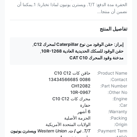
الحفرة مدة الدفع: T/T. ويسترن يونيون لماذا تختارنا: 1.يمكننا أن
نضمن أن منتجا...
تفاصيل المنتج
إبراز:
حقن الوقود من نوع Caterpillar لمحرك C12
,
حقن الوقود للسكك الحديدية العادية 10R-1268
,
مدخنة وقود المحرك CAT C10
Product Name:
حاقن كات C10 C12
0086 13434566685
Contact:
CH12082
Part Number:
10R-0967
Other No:
Engine:
محرك كات C10 C12
Car:
حفارة
Warranty:
6 أشهر
Packing:
الحزمة الأصلية
Origin:
الولايات المتحدة الأمريكية
Payment Term:
T/T.
تي / ت.
Western Union
ويسترن يونيون