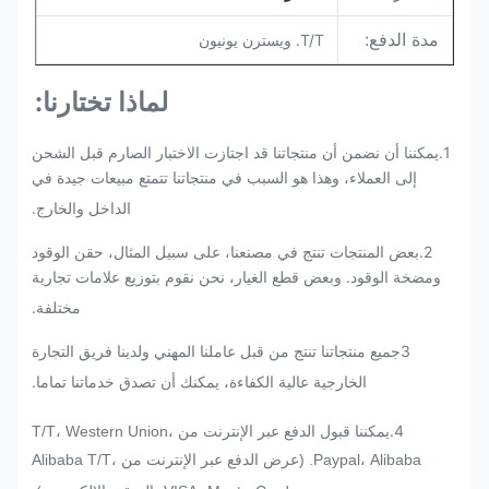
مدة الدفع:
T/T. ويسترن يونيون
لماذا تختارنا:
1.يمكننا أن نضمن أن منتجاتنا قد اجتازت الاختبار الصارم قبل الشحن
إلى العملاء، وهذا هو السبب في منتجاتنا تتمتع مبيعات جيدة في
الداخل والخارج.
2.
بعض المنتجات تنتج في مصنعنا، على سبيل المثال، حقن الوقود
ومضخة الوقود. وبعض قطع الغيار، نحن نقوم بتوزيع علامات تجارية
مختلفة.
3جميع منتجاتنا تنتج من قبل عاملنا المهني ولدينا فريق التجارة
الخارجية عالية الكفاءة، يمكنك أن تصدق خدماتنا تماما.
4.
يمكننا قبول الدفع عبر الإنترنت من T/T، Western Union،
Paypal، Alibaba. (عرض الدفع عبر الإنترنت من Alibaba T/T،