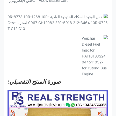
VISA، MasterCard، التحقق الإلكتروني).
.
صورة المنتج التفصيلي: