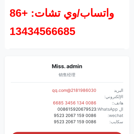
واتساب/وي تشات: +86
13434566685
Miss. admin
销售经理
البريد
2181986030@qq.com
الإلكتروني:
هاتف::
0086 134 3456 6685
ال WhatsApp:
008615920679523
0086 159 2067 9523
wechat:
سكايب:
0086 159 2067 9523