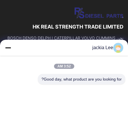
HK REAL STRENGTH TRADE LIMITED
نحن BOSCH DENSO DELPH I CATERPILLAR VOLVO CUMMINS
TOYOTA ISUZU Company تاجر。 رقم whatsapp: 0086159 2067
jackia Lee
9523.
روابط سريعة
3:52 AM
المنزل
المنتجات
حولنا
جولة في المصنع
Good day, what product are you looking for?
مراقبة الجودة
اتصل بنا
اطلب اقتباس
أخبار
القضايا
اتصل بنا
86-134-3456-6685