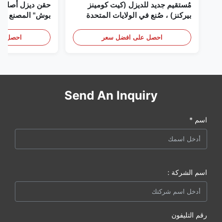
مُستقيم جديد للديزل (كيت كومينز
حقن ديزل أصلي 
بيركنز) ، صُنع في الولايات المتحدة
بوش" المصنع في 
الأمريكية نحن (كات كومينز) ، وكيل
(بيركنز) ، كل شيء جديد
احصل على افضل سعر
احصل عل
Send An Inquiry
اسم *
اسم الشركة :
رقم التليفون