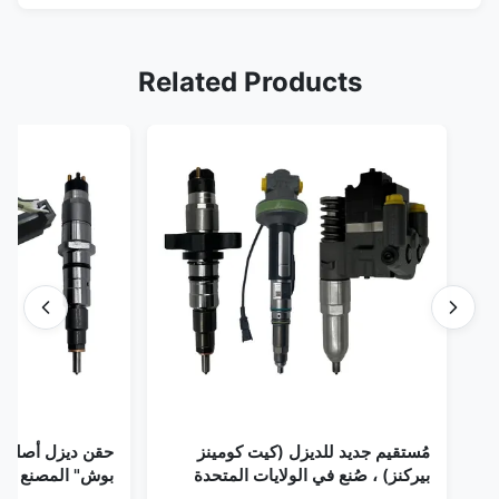
Related Products
مُستقيم جديد للديزل (كيت كومينز
حقن ديزل أصلي 
بيركنز) ، صُنع في الولايات المتحدة
بوش" المصنع في 
الأمريكية نحن (كات كومينز) ، وكيل