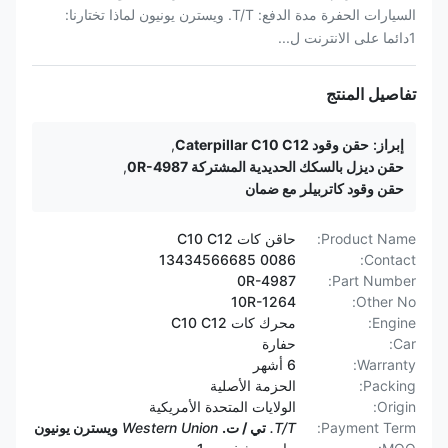
السيارات الحفرة مدة الدفع: T/T. ويسترن يونيون لماذا تختارنا:
1دائما على الانترنت ل...
تفاصيل المنتج
إبراز:
حقن وقود Caterpillar C10 C12
,
حقن ديزل بالسكك الحديدية المشتركة 0R-4987
,
حقن وقود كاتربيلر مع ضمان
Product Name:
حاقن كات C10 C12
0086 13434566685
Contact:
0R-4987
Part Number:
10R-1264
Other No:
Engine:
محرك كات C10 C12
Car:
حفارة
Warranty:
6 أشهر
Packing:
الحزمة الأصلية
Origin:
الولايات المتحدة الأمريكية
Payment Term:
T/T.
تي / ت.
Western Union
ويسترن يونيون