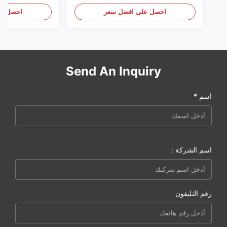
(بيركنز) ، كل شيء جديد
احصل على افضل سعر
احصل عل
Send An Inquiry
اسم *
اسم الشركة :
رقم التليفون