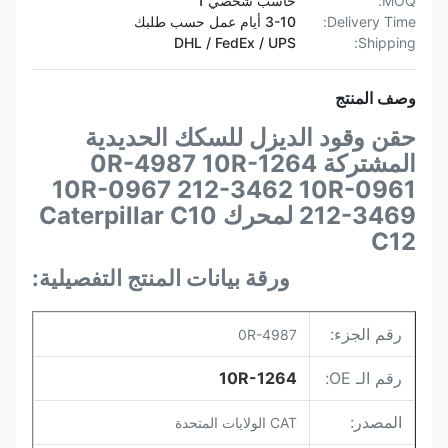
MOQ:
حاسب شخصي 1
Delivery Time:
3-10 أيام عمل حسب طلبك
DHL / FedEx / UPS
Shipping:
وصف المنتج
حقن وقود الديزل للسكك الحديدية
المشتركة 0R-4987 10R-1264
10R-0967 212-3462 10R-0961
212-3469 لمحرك Caterpillar C10
C12
ورقة بيانات المنتج التفصيلية:
رقم الجزء:
0R-4987
رقم الـ OE:
10R-1264
المصدر:
CAT الولايات المتحدة