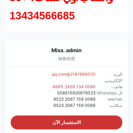
13434566685
Miss. admin
销售经理
البريد
2181986030@qq.com
الإلكتروني:
هاتف::
0086 134 3456 6685
ال WhatsApp:
008615920679523
0086 159 2067 9523
wechat:
سكايب:
0086 159 2067 9523
الاستفسار الآن