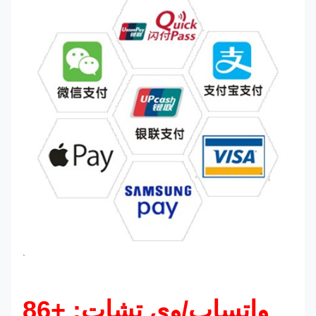
`
واتساب/وي تشات: +86