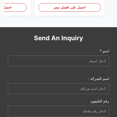
الأمريكية نحن (كات كومينز) ، وكيل
(بيركنز) ، كل شيء جديد
احصل على افضل سعر
احصل عل
Send An Inquiry
اسم *
اسم الشركة :
رقم التليفون