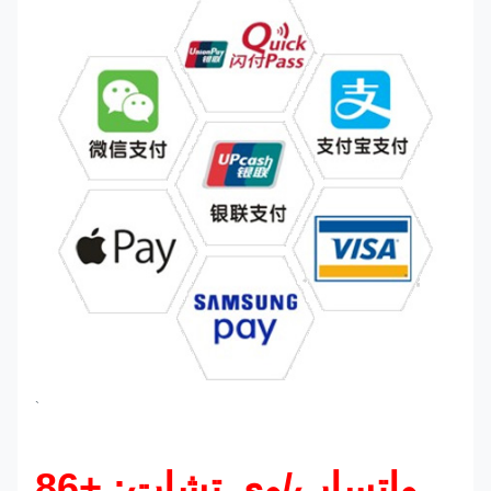
`
واتساب/وي تشات: +86