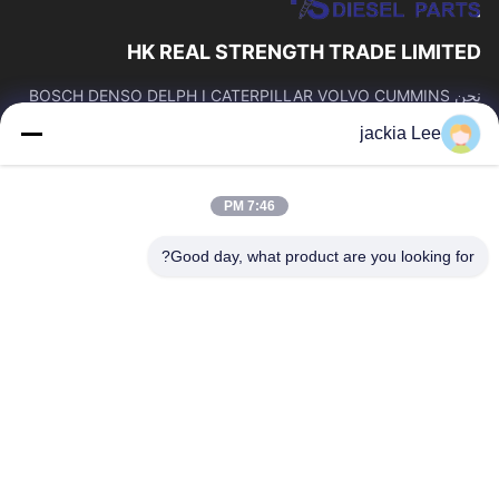
HK REAL STRENGTH TRADE LIMITED
نحن BOSCH DENSO DELPH I CATERPILLAR VOLVO CUMMINS
TOYOTA ISUZU Company تاجر。 رقم whatsapp: 0086159 2067
jackia Lee
9523.
روابط سريعة
7:46 PM
المنزل
المنتجات
حولنا
جولة في المصنع
Good day, what product are you looking for?
مراقبة الجودة
اتصل بنا
اطلب اقتباس
أخبار
القضايا
اتصل بنا
86-134-3456-6685
86-159-2067-9523
2181986030@qq.com