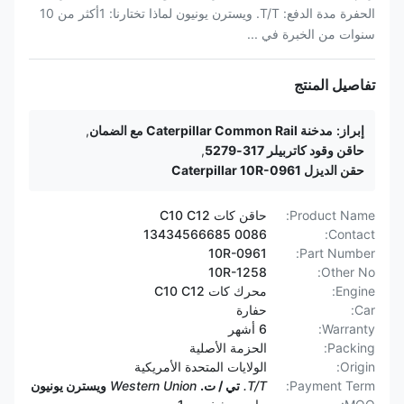
الحفرة مدة الدفع: T/T. ويسترن يونيون لماذا تختارنا: 1أكثر من 10
سنوات من الخبرة في ...
تفاصيل المنتج
إبراز:
مدخنة Caterpillar Common Rail مع الضمان
,
حاقن وقود كاتربيلر 317-5279
,
حقن الديزل Caterpillar 10R-0961
Product Name:
حاقن كات C10 C12
0086 13434566685
Contact:
10R-0961
Part Number:
10R-1258
Other No:
Engine:
محرك كات C10 C12
Car:
حفارة
Warranty:
6 أشهر
Packing:
الحزمة الأصلية
Origin:
الولايات المتحدة الأمريكية
Payment Term:
T/T.
تي / ت.
Western Union
ويسترن يونيون