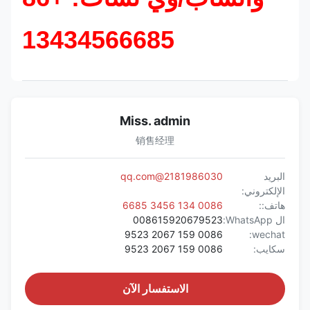
13434566685
Miss. admin
销售经理
البريد
2181986030@qq.com
الإلكتروني:
هاتف::
0086 134 3456 6685
ال WhatsApp:
008615920679523
0086 159 2067 9523
wechat:
سكايب:
0086 159 2067 9523
الاستفسار الآن