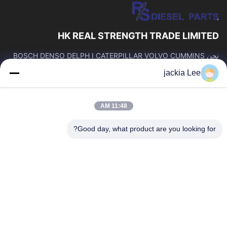
HK REAL STRENGTH TRADE LIMITED
نحن BOSCH DENSO DELPH I CATERPILLAR VOLVO CUMMINS
TOYOTA ISUZU Company تاجر。 رقم whatsapp: 0086159 2067
jackia Lee
9523.
روابط سريعة
11:48 AM
المنزل
المنتجات
حولنا
جولة في المصنع
Good day, what product are you looking for?
مراقبة الجودة
اتصل بنا
اطلب اقتباس
أخبار
القضايا
اتصل بنا
86-134-3456-6685
86-159-2067-9523