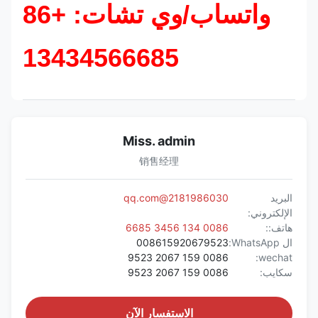
واتساب/وي تشات: +86
13434566685
Miss. admin
销售经理
البريد
2181986030@qq.com
الإلكتروني:
هاتف::
0086 134 3456 6685
ال WhatsApp:
008615920679523
0086 159 2067 9523
wechat:
سكايب:
0086 159 2067 9523
الاستفسار الآن