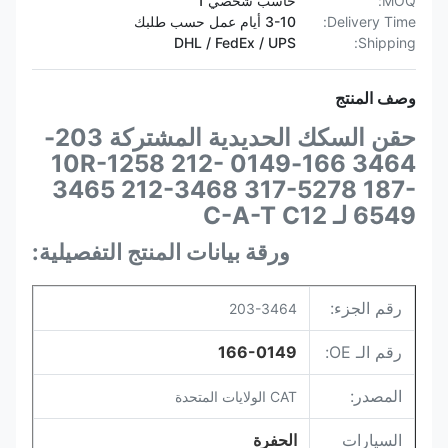
MOQ:
حاسب شخصي 1
Delivery Time:
3-10 أيام عمل حسب طلبك
DHL / FedEx / UPS
Shipping:
وصف المنتج
حقن السكك الحديدية المشتركة 203-
3464 166-0149 10R-1258 212-
3465 212-3468 317-5278 187-
6549 لـ C-A-T C12
ورقة بيانات المنتج التفصيلية:
رقم الجزء:
203-3464
رقم الـ OE:
166-0149
المصدر:
CAT الولايات المتحدة
السيارات
الحفرة