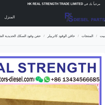
مرحباً بك في
HK REAL STRENGTH TRADE LIMITED
المنزل
بيت
/
المنتجات
/
حاقن الوقود كاتربيلر
/
حقن وقود السكك الحديدية الشائعة 387-9432 387-9435 573-4231 267-3360 328-2574 20R-8065 للحفر E336D