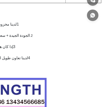
1لدينا مخزون كامل، ويمكن أن تسلم في غضون وقت قصير. العديد من الأنماط لخياراتك.
الجودة الجيدة + سعر
2.
3إذا كان هناك أي سؤال، يرجى الاتصال بنا بحرية عن طريق البريد الإلكتروني أو الهاتف.
4لدينا تعاون طويل الأجل مع DHL ، UPS ، FEDEX بسعر أقل لتوفير تكاليف الشحن الخاصة بك