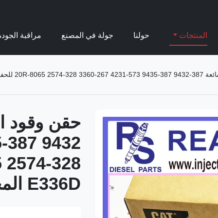
المنتجات
حولنا
جولة في المصنع
مراقبة الجودة
E330D  المحرك C9
E336D المحرك C9