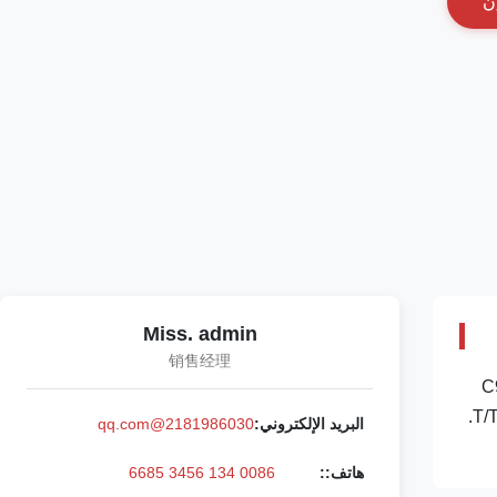
ن
Miss. admin
销售经理
94 387-9435 573-4231 267-3360 328-2574 20R-8065 للحفر E330D E336D المحرك C9
ورقة بيانات المنتج التفصيلية: رقم الجزء: 573-4231 رقم الـ OE: 267-3360 المصدر: CAT الولايات المتحدة السيارات الحفرة مدة الدفع: T/T.
البريد الإلكتروني:
2181986030@qq.com
هاتف::
0086 134 3456 6685