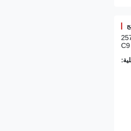
ج
ائعة 387-9432 387-9435 573-4231 267-3360 328-2574
ية: