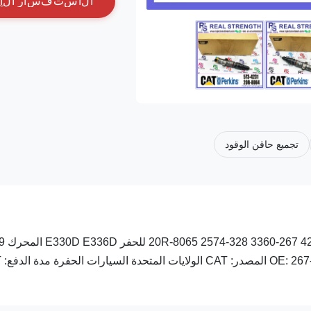
ا
ل
ا
س
ت
ف
س
ا
ر
ا
ل
آ
تجميع حاقن الوقود
حقن وقود السكك الحديدية الشائعة 387-32