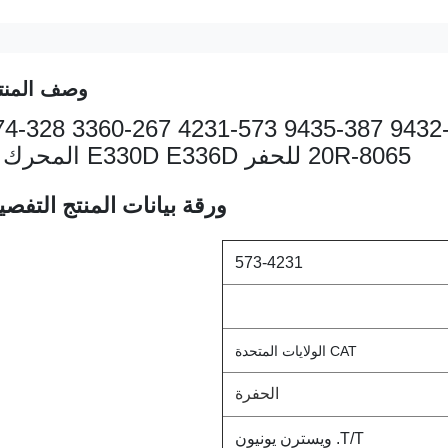
وصف المنت
حقن وقود السكك الحديدية الش
20R-8065 للحفر E330D E336D المحرك C9
ورقة بيانات المنتج التفصيل
573-4231
CAT الولايات المتحدة
الحفرة
T/T. ويسترن يونيون