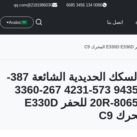
2181986030@qq.com
0086 134 3456 6685
اتصل بنا
Arabic
حقن وقود السكك الحديدية الشائعة 387-
9432 387-9435 573-4231 267-3360
328-2574 20R-8065 للحفر E330D