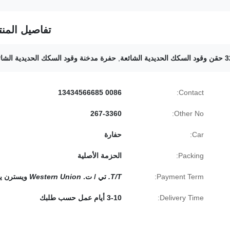
تفاصيل المنت
لشائعة
,
حفرة مدخنة وقود السكك الحديدية الشائ
0086 13434566685
Contact:
267-3360
Other No:
Car:
حفارة
Packing:
الحزمة الأصلية
Payment Term:
T/T.
تي / ت.
Western Union
ويسترن يو
Delivery Time:
3-10 أيام عمل حسب طلبك