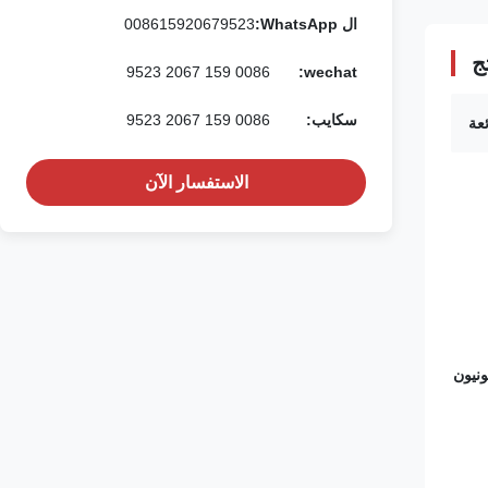
ال WhatsApp:
008615920679523
ج
0086 159 2067 9523
wechat:
سكايب:
0086 159 2067 9523
عة
الاستفسار الآن
نيون