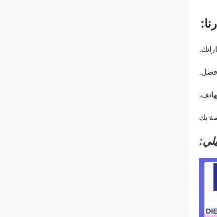
نا:
أفضل.
لي: