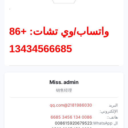
`
واتساب/وي تشات: +86
13434566685
Miss. admin
销售经理
البريد
2181986030@qq.com
الإلكتروني:
هاتف::
0086 134 3456 6685
ال WhatsApp:
008615920679523