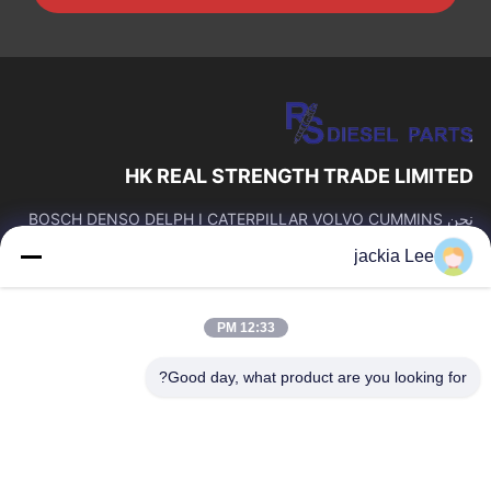
HK REAL STRENGTH TRADE LIMITED
نحن BOSCH DENSO DELPH I CATERPILLAR VOLVO CUMMINS
TOYOTA ISUZU Company تاجر。 رقم whatsapp: 0086159 2067
jackia Lee
9523.
روابط سريعة
12:33 PM
المنزل
المنتجات
حولنا
جولة في المصنع
Good day, what product are you looking for?
مراقبة الجودة
اتصل بنا
اطلب اقتباس
أخبار
القضايا