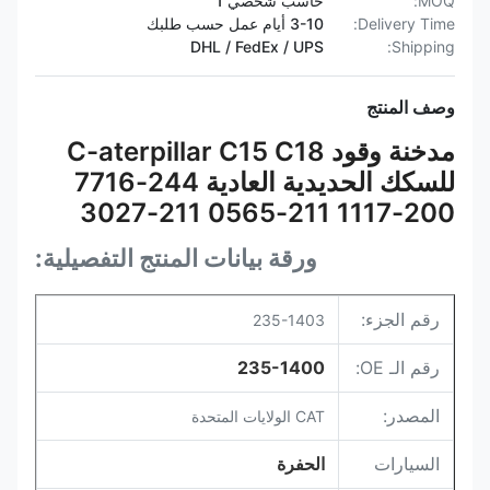
MOQ:
حاسب شخصي 1
Delivery Time:
3-10 أيام عمل حسب طلبك
DHL / FedEx / UPS
Shipping:
وصف المنتج
مدخنة وقود C-aterpillar C15 C18
للسكك الحديدية العادية 244-7716
200-1117 211-0565 211-3027
235-1401 235-1400 235-1403
ورقة بيانات المنتج التفصيلية:
للحفر C-at
رقم الجزء:
235-1403
رقم الـ OE:
235-1400
المصدر:
CAT الولايات المتحدة
السيارات
الحفرة