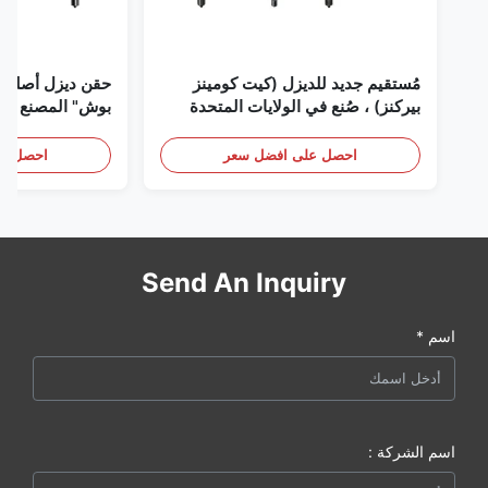
مُستقيم جديد للديزل (كيت كومينز
حقن ديزل أصلي 
بيركنز) ، صُنع في الولايات المتحدة
بوش" المصنع في 
الأمريكية نحن (كات كومينز) ، وكيل
(بيركنز) ، كل شيء جديد
احصل على افضل سعر
احصل عل
Send An Inquiry
اسم *
اسم الشركة :