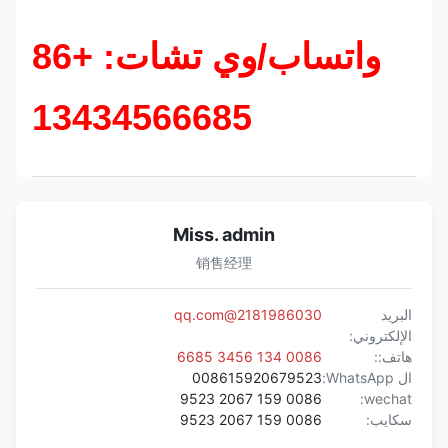
واتساب/وي تشات: +86
13434566685
Miss. admin
销售经理
البريد
2181986030@qq.com
الإلكتروني:
هاتف::
0086 134 3456 6685
ال WhatsApp:
008615920679523
0086 159 2067 9523
wechat:
سكايب:
0086 159 2067 9523