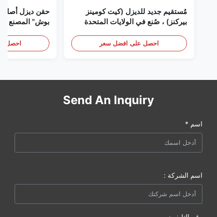
مُستقيم جديد للديزل (كيت كومينز
حقن ديزل أصلي 
بيركنز) ، صُنع في الولايات المتحدة
بوش" المصنع في 
الأمريكية نحن (كات كومينز) ، وكيل
(بيركنز) ، كل شيء جديد
احصل على افضل سعر
احصل عل
Send An Inquiry
اسم *
اسم الشركة :
رقم التليفون