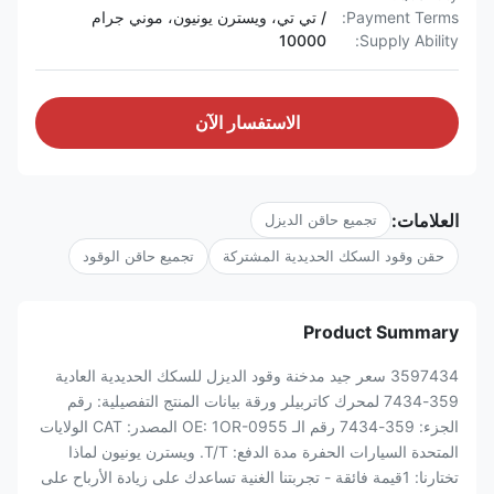
Payment Terms:
/ تي تي، ويسترن يونيون، موني جرام
10000
Supply Ability:
الاستفسار الآن
العلامات:
تجميع حاقن الديزل
حقن وقود السكك الحديدية المشتركة
تجميع حاقن الوقود
Product Summary
3597434 سعر جيد مدخنة وقود الديزل للسكك الحديدية العادية
359-7434 لمحرك كاتربيلر ورقة بيانات المنتج التفصيلية: رقم
الجزء: 359-7434 رقم الـ OE: 1OR-0955 المصدر: CAT الولايات
المتحدة السيارات الحفرة مدة الدفع: T/T. ويسترن يونيون لماذا
تختارنا: 1قيمة فائقة - تجربتنا الغنية تساعدك على زيادة الأرباح على