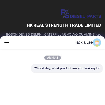
HK REAL STRENGTH TRADE LIMITED
نحن BOSCH DENSO DELPH I CATERPILLAR VOLVO CUMMINS
TOYOTA ISUZU Company تاجر。 رقم whatsapp: 0086159 2067
jackia Lee
9523.
روابط سريعة
4:42 AM
المنزل
المنتجات
حولنا
جولة في المصنع
Good day, what product are you looking for?
مراقبة الجودة
اتصل بنا
اطلب اقتباس
أخبار
القضايا
اتصل بنا
86-134-3456-6685